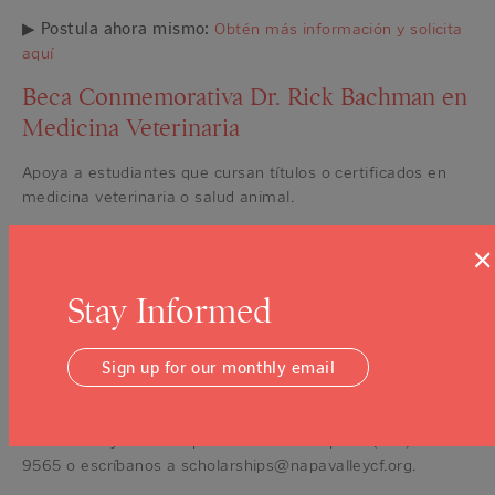
▶
Postula ahora mismo:
Obtén más información y solicita
aquí
Beca Conmemorativa Dr. Rick Bachman en
Medicina Veterinaria
Apoya a estudiantes que cursan títulos o certificados en
medicina veterinaria o salud animal.
▶
Postula ahora mismo
:
Obtén más información y solicita
×
aquí
Stay Informed
La mayoría de las otras becas de NVCF se abren una vez al
año durante nuestro ciclo de primavera (enero a marzo).
Las fechas y los detalles del ciclo de becas 2026 se
Sign up for our monthly email
anunciarán pronto. ¡Mantente al tanto!
¿TIENE PREGUNTAS?
¿Necesita ayuda en español? Llame a Lupe al (707) 254-
9565 o escríbanos a scholarships@napavalleycf.org.