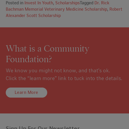
Posted in
Invest In Youth
,
Scholarships
Tagged
Dr. Rick
Bachman Memorial Veterinary Medicine Scholarship
,
Robert
Alexander Scott Scholarship
What is a Community
Foundation?
We know you might not know, and that’s ok.
Click the “learn more” link to tuck into the details.
Learn More
Sign Up For Our Newsletter